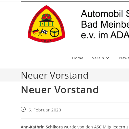
Zum
Inhalt
springen
Home
Verein
New
Neuer Vorstand
Neuer Vorstand
Beitrag
6. Februar 2020
veröffentlicht:
Ann-Kathrin Schikora
wurde von den ASC Mitgliedern z