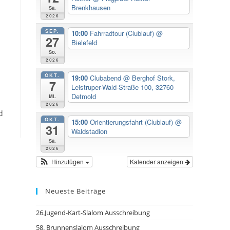
Brenkhausen
Sa.
2026
SEP.
10:00
Fahrradtour (Clublauf)
@
27
Bielefeld
So.
2026
OKT.
19:00
Clubabend
@ Berghof Stork,
7
Leistruper-Wald-Straße 100, 32760
Detmold
Mi.
2026
d
OKT.
15:00
Orientierungsfahrt (Clublauf)
@
31
Waldstadion
Sa.
2026
Hinzufügen
Kalender anzeigen
Neueste Beiträge
26.Jugend-Kart-Slalom Ausschreibung
58. Brunnenslalom Ausschreibung