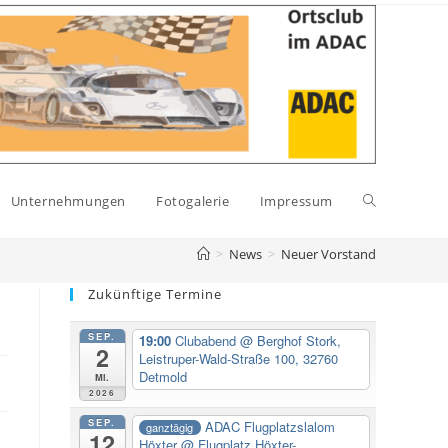
Website-
Unternehmungen
Fotogalerie
Impressum
>
News
>
Neuer Vorstand
Suche
Zukünftige Termine
SEP.
19:00
Clubabend
@ Berghof Stork,
umschalten
2
Leistruper-Wald-Straße 100, 32760
Detmold
Mi.
2026
SEP.
ADAC Flugplatzslalom
ganztägig
12
Höxter
@ Flugplatz Höxter-