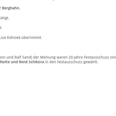
r Berghahn
.
ätigt.
t.
Lisa Kohsiek übernimmt.
ann und Ralf Sand) der Meinung waren 20 Jahre Festausschuss sin
i Nolte und René Schikora
in den Festausschuss gewählt.