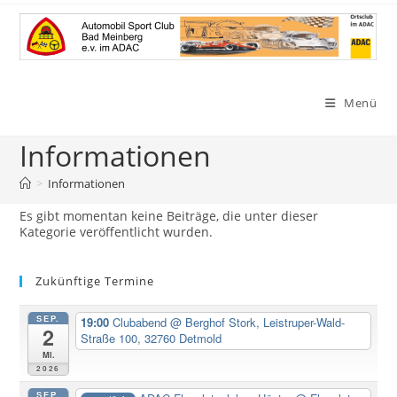
Zum
Inhalt
springen
Menü
Informationen
>
Informationen
Es gibt momentan keine Beiträge, die unter dieser
Kategorie veröffentlicht wurden.
Zukünftige Termine
SEP.
19:00
Clubabend
@ Berghof Stork, Leistruper-Wald-
2
Straße 100, 32760 Detmold
Mi.
2026
SEP.