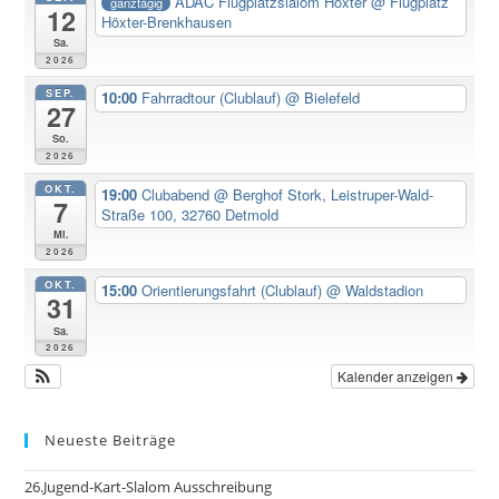
ADAC Flugplatzslalom Höxter
@ Flugplatz
ganztägig
12
Höxter-Brenkhausen
Sa.
2026
SEP.
10:00
Fahrradtour (Clublauf)
@ Bielefeld
27
So.
2026
OKT.
19:00
Clubabend
@ Berghof Stork, Leistruper-Wald-
7
Straße 100, 32760 Detmold
Mi.
2026
OKT.
15:00
Orientierungsfahrt (Clublauf)
@ Waldstadion
31
Sa.
2026
Kalender anzeigen
Neueste Beiträge
26.Jugend-Kart-Slalom Ausschreibung