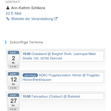
KONTAKT:
Ann-Kathrin Schikora
E-Mail
Website der Veranstaltung
Zukünftige Termine
SEP.
19:00
Clubabend
@ Berghof Stork, Leistruper-Wald-
2
Straße 100, 32760 Detmold
Mi.
2026
SEP.
ADAC Flugplatzslalom Höxter
@ Flugplatz
ganztägig
12
Höxter-Brenkhausen
Sa.
2026
SEP.
10:00
Fahrradtour (Clublauf)
@ Bielefeld
27
So.
2026