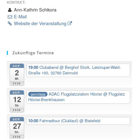
KONTAKT:
Ann-Kathrin Schikora
E-Mail
Website der Veranstaltung
Zukünftige Termine
SEP.
19:00
Clubabend
@ Berghof Stork, Leistruper-Wald-
2
Straße 100, 32760 Detmold
Mi.
2026
SEP.
ADAC Flugplatzslalom Höxter
@ Flugplatz
ganztägig
12
Höxter-Brenkhausen
Sa.
2026
SEP.
10:00
Fahrradtour (Clublauf)
@ Bielefeld
27
So.
2026